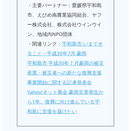
・主要パートナー：愛媛県宇和島
市、えひめ南農業協同組合、ヤフ
ー株式会社、株式会社ウインウイ
ン、地域内NPO団体
・関連リンク：
宇和島市 いまでき
ること – 平成30年7月 豪雨
宇和島市 平成30年７月豪雨の被災
産業・被災者への新たな復興支援
事業開始に関する記者発表会
Yahoo!ネット募金 豪雨災害発生か
ら1年、復興に向け進んでいる宇
和島に支援を届けたい