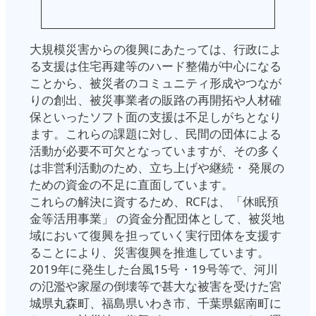
大規模災害からの復興にあたっては、行政によ
る支援は住宅再建等のハード整備が中心になる
ことから、被災者のコミュニティ形成やつなが
りの創出、被災事業者の販路の再開拓や人材確
保といったソフト面の支援は不足しがちとなり
ます。これらの課題に対し、民間の団体による
活動が必要不可欠となっていますが、その多く
は非営利活動のため、立ち上げや継続・ 発展の
ための資金の不足に直面しています。
これらの解決に資するため、RCFは、「休眠預
金等活用事業」 の資金分配団体として、被災地
域において復興を担っていく実行団体を支援す
ることにより、災害復興を推進しています。
2019年に発生した台風15号・19号等で、河川
の氾濫や家屋の倒壊等で甚大な被害を受けた宮
城県丸森町、福島県いわき市、千葉県鋸南町に