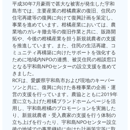
平成30年7月豪雨で甚大な被害が発生した宇和
島市では、主要産業の柑橘農家の復旧、住民の
住宅再建等の復興に向けて復興計画を策定し、
事業を進めています。柑橘産業においては、農
業地のガレキ撤去等の復旧作業と共に、販路開
拓や、今後の柑橘産業を担う新規就農者の支援
を推進しています。また、住民の生活再建、コ
ミュニティ再構築に向けたサポートを強化する
ために地域内NPOの連携、被災住民の相談窓口
となる宇和島NPOセンターの設立支援を進めて
きました。
RCFは、愛媛県宇和島市および現地のキーパー
ソンと共に、復興に向けた各種事業の企画・運
営の支援を行っています。農協とともに2019年
度に立ち上げた柑橘ブランドホームページを活
用し、宇和島柑橘のプロモーションを実施した
り、新規就農者・受入農家の支援を行う体制の
立ち上げを行ったり、宇和島NPOセンター設立
後の地域での事業継続に向けた計画策定等に取