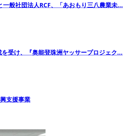
一般社団法人RCF、「あおもり三八農業未...
成を受け、『奥能登珠洲ヤッサープロジェク...
興支援事業