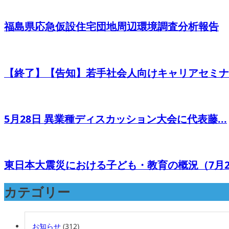
福島県応急仮設住宅団地周辺環境調査分析報告
【終了】【告知】若手社会人向けキャリアセミナー
5月28日 異業種ディスカッション大会に代表藤...
東日本大震災における子ども・教育の概況（7月2.
カテゴリー
お知らせ
(312)