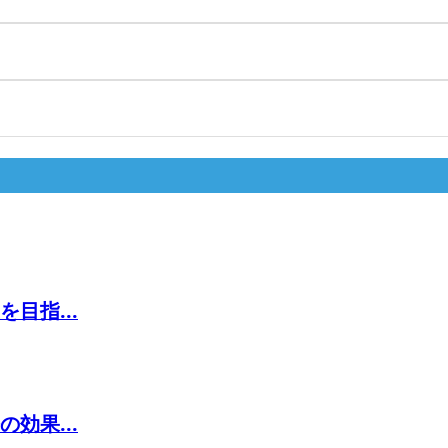
目指...
効果...