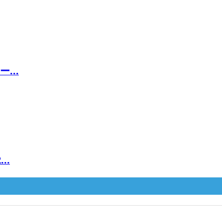
...
..