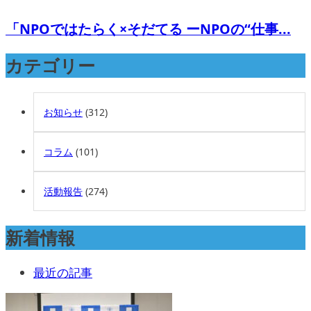
「NPOではたらく×そだてる ーNPOの“仕事...
カテゴリー
お知らせ
(312)
コラム
(101)
活動報告
(274)
新着情報
最近の記事