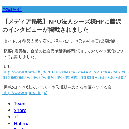
お知らせ
【メディア掲載】NPO法人シーズ様HPに藤沢
のインタビューが掲載されました
[タイトル] 復興支援で変化が見られた、企業の社会貢献活動観
[概要] 震災後、企業の社会貢献活動部門が知っておくべき変化につ
いてお話しました。
[URL]
http://www.npoweb.jp/2011/07/%E8%97%A4%E6%B2%A2%E7%
%E3%83%B3%E3%82%BF%E3%83%93%E3%83%A5%E3%83%BC/
[掲載先] NPO法人シーズ・市民活動を支える制度をつくる会
http://www.npoweb.jp/
Tweet
Share
+1
Hatena