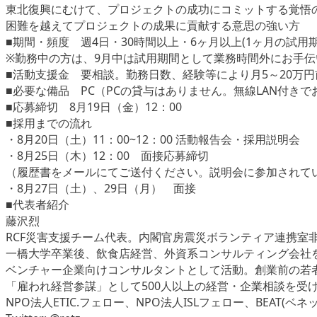
東北復興にむけて、プロジェクトの成功にコミットする覚悟
困難を越えてプロジェクトの成果に貢献する意思の強い方
■期間・頻度 週4日・30時間以上・6ヶ月以上(1ヶ月の試
※勤務中の方は、9月中は試用期間として業務時間外にお手伝
■活動支援金 要相談。勤務日数、経験等により月5～20万
■必要な備品 PC（PCの貸与はありません。無線LAN付き
■応募締切 8月19日（金）12：00
■採用までの流れ
・8月20日（土）11：00~12：00 活動報告会・採用説明会
・8月25日（木）12：00 面接応募締切
（履歴書をメールにてご送付ください。説明会に参加されて
・8月27日（土）、29日（月） 面接
■代表者紹介
藤沢烈
RCF災害支援チーム代表。内閣官房震災ボランティア連携室
一橋大学卒業後、飲食店経営、外資系コンサルティング会社
ベンチャー企業向けコンサルタントとして活動。創業前の若
「雇われ経営参謀」として500人以上の経営・企業相談を受
NPO法人ETIC.フェロー、NPO法人ISLフェロー、BEAT