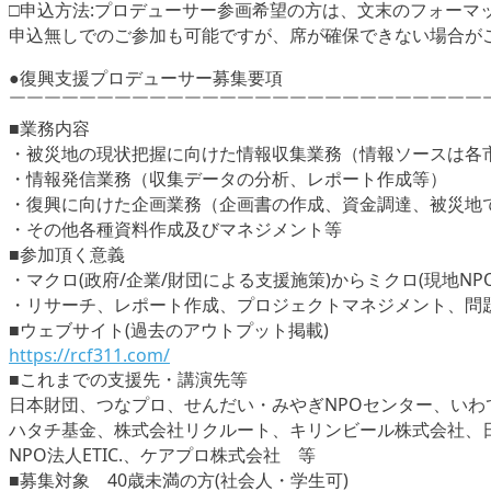
□申込方法:プロデューサー参画希望の方は、文末のフォーマ
申込無しでのご参加も可能ですが、席が確保できない場合が
●復興支援プロデューサー募集要項
￣￣￣￣￣￣￣￣￣￣￣￣￣￣￣￣￣￣￣￣￣￣￣￣￣￣￣
■業務内容
・被災地の現状把握に向けた情報収集業務（情報ソースは各市
・情報発信業務（収集データの分析、レポート作成等）
・復興に向けた企画業務（企画書の作成、資金調達、被災地
・その他各種資料作成及びマネジメント等
■参加頂く意義
・マクロ(政府/企業/財団による支援施策)からミクロ(現地N
・リサーチ、レポート作成、プロジェクトマネジメント、問
■ウェブサイト(過去のアウトプット掲載)
https://rcf311.com/
■これまでの支援先・講演先等
日本財団、つなプロ、せんだい・みやぎNPOセンター、いわ
ハタチ基金、株式会社リクルート、キリンビール株式会社、
NPO法人ETIC.、ケアプロ株式会社 等
■募集対象 40歳未満の方(社会人・学生可)