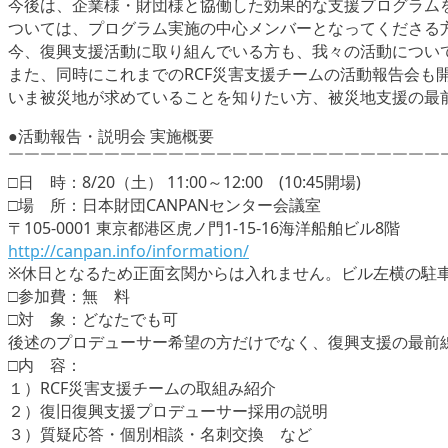
今後は、企業様・財団様と協働した効果的な支援プログラム
ついては、プログラム実施の中心メンバーとなってくださる
今、復興支援活動に取り組んでいる方も、我々の活動につい
また、同時にこれまでのRCF災害支援チームの活動報告会も
いま被災地が求めていることを知りたい方、被災地支援の最
●活動報告・説明会 実施概要
￣￣￣￣￣￣￣￣￣￣￣￣￣￣￣￣￣￣￣￣￣￣￣￣￣￣￣
□日 時：8/20（土） 11:00～12:00 (10:45開場)
□場 所：日本財団CANPANセンター会議室
〒105-0001 東京都港区虎ノ門1-15-16海洋船舶ビル8階
http://canpan.info/information/
※休日となるため正面玄関からは入れません。ビル左横の駐
□参加費：無 料
□対 象：どなたでも可
後述のプロデューサー希望の方だけでなく、復興支援の最前
□内 容：
１）RCF災害支援チームの取組み紹介
２）復旧復興支援プロデューサー採用の説明
３）質疑応答・個別相談・名刺交換 など