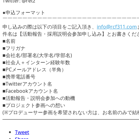
Twitter: @retz
●申込フォーマット
￣￣￣￣￣￣￣￣￣￣￣￣￣￣￣￣￣￣￣￣￣￣￣￣￣￣￣
申し込みの際は以下の項目をご記入頂き、
info@rcf311.com
件名は【活動報告・採用説明会参加申し込み】とお書きくだ
■名前
■フリガナ
■会社名/部署名(大学名/学部名)
■社会人＋インターン経験年数
■PCメールアドレス（半角）
■携帯電話番号
■Twitterアカウント名
■Facebookアカウント名
■活動報告・説明会参加への動機
■プロジェクト参画への想い
(※プロデューサー参画を希望されない方は、お名前のみで結
━━━━━━━━━━━━━━━━━━━━━━━━━━━━
Tweet