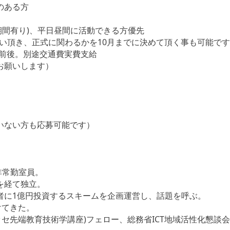
のある方
用期間有り)、平日昼間に活動できる方優先
い頂き、正式に関わるかを10月までに決めて頂く事も可能で
円前後。別途交通費実費支給
でお願いします）
いない方も応募可能です）
非常勤室員。
を経て独立。
者に1億円投資するスキームを企画運営し、話題を呼ぶ。
けてきた。
(ベネッセ先端教育技術学講座)フェロー、総務省ICT地域活性化懇談