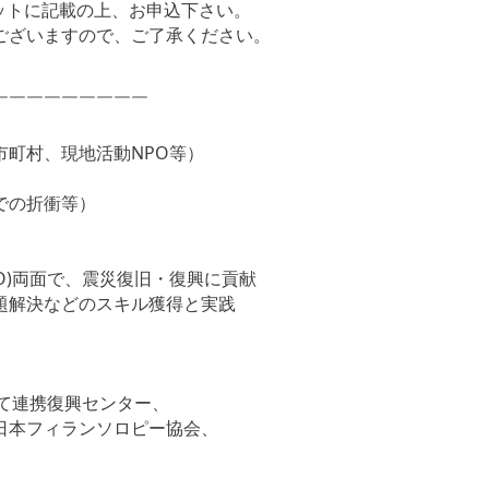
ットに記載の上、お申込下さい。
ございますので、ご了承ください。
￣￣￣￣￣￣￣￣￣
町村、現地活動NPO等）
での折衝等）
PO)両面で、震災復旧・復興に貢献
題解決などのスキル獲得と実践
て連携復興センター、
日本フィランソロピー協会、