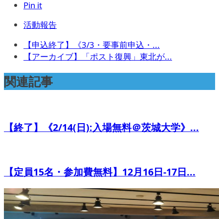
Pin it
活動報告
【申込終了】《3/3・要事前申込・...
【アーカイブ】「ポスト復興」東北が...
関連記事
【終了】《2/14(日):入場無料＠茨城大学》...
【定員15名・参加費無料】12月16日-17日...