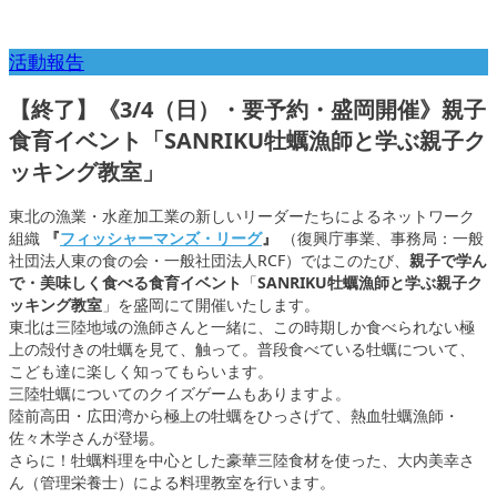
活動報告
【終了】《3/4（日）・要予約・盛岡開催》親子
食育イベント「SANRIKU牡蠣漁師と学ぶ親子ク
ッキング教室」
東北の漁業・水産加工業の新しいリーダーたちによるネットワーク
組織
『
フィッシャーマンズ・リーグ
』
（復興庁事業、事務局：一般
社団法人東の食の会・一般社団法人RCF）ではこのたび、
親子で学ん
で・美味しく食べる食育イベント
「
SANRIKU牡蠣漁師と学ぶ親子ク
ッキング教室
」を盛岡にて開催いたします。
東北は三陸地域の漁師さんと一緒に、この時期しか食べられない極
上の殻付きの牡蠣を見て、触って。普段食べている牡蠣について、
こども達に楽しく知ってもらいます。
三陸牡蠣についてのクイズゲームもありますよ。
陸前高田・広田湾から極上の牡蠣をひっさげて、熱血牡蠣漁師・
佐々木学さんが登場。
さらに！牡蠣料理を中心とした豪華三陸食材を使った、大内美幸さ
ん（管理栄養士）による料理教室を行います。