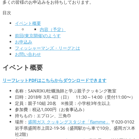
多くの皆様のお申込みをお待ちしております。
目次
イベント概要
内容（予定）
前回(東京開催)のようす
お申込み
フィッシャーマンズ・リーグとは
お問い合わせ
イベント概要
リーフレットPDFはこちらからダウンロードできます
名称：SANRIKU牡蠣漁師と学ぶ親子クッキング教室
日時：2018年 3月 4日（日） 11:30～14:00（受付11:00〜）
定員：親子10組 20名 ※推奨：小学校3年生以上
参加費：税込1,000円（お食事込み）
持ちもの：エプロン、三角巾
場所：
盛岡ガス クッキングスタジオ「flamme」
〒020-0102
岩手県盛岡市上田2-19-56（盛岡駅から車で10分。盛岡ガス本
社2階）