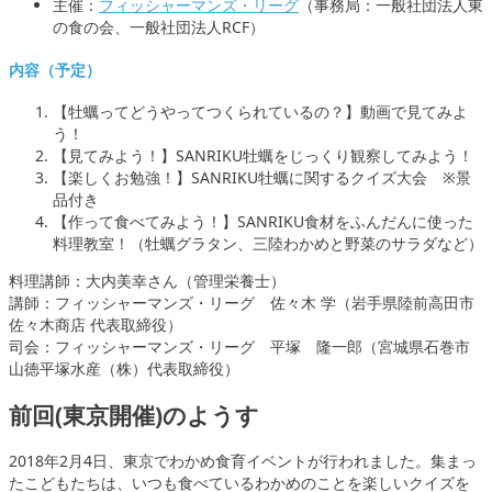
主催：
フィッシャーマンズ・リーグ
（事務局：一般社団法人東
の食の会、一般社団法人RCF）
内容（予定）
【牡蠣ってどうやってつくられているの？】動画で見てみよ
う！
【見てみよう！】SANRIKU牡蠣をじっくり観察してみよう！
【楽しくお勉強！】SANRIKU牡蠣に関するクイズ大会 ※景
品付き
【作って食べてみよう！】SANRIKU食材をふんだんに使った
料理教室！（牡蠣グラタン、三陸わかめと野菜のサラダなど）
料理講師：大内美幸さん（管理栄養士）
講師：フィッシャーマンズ・リーグ 佐々木 学（岩手県陸前高田市
佐々木商店 代表取締役）
司会：フィッシャーマンズ・リーグ 平塚 隆一郎（宮城県石巻市
山徳平塚水産（株）代表取締役）
前回(東京開催)のようす
2018年2月4日、東京でわかめ食育イベントが行われました。集まっ
たこどもたちは、いつも食べているわかめのことを楽しいクイズを