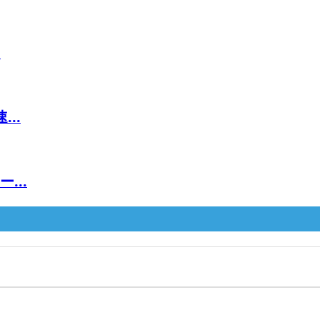
.
..
...