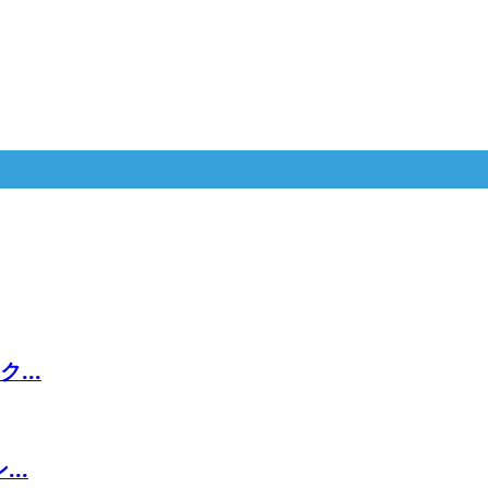
...
..