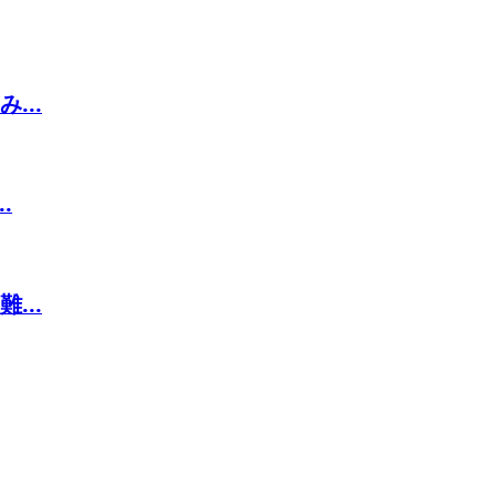
...
.
...