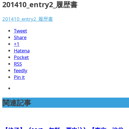
201410_entry2_履歴書
201410_entry2_履歴書
Tweet
Share
+1
Hatena
Pocket
RSS
feedly
Pin it
関連記事