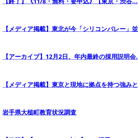
【終了】《11/8・無料・要申込》【東京・渋谷...
【メディア掲載】東北が今「シリコンバレー」並み
【アーカイブ】12月2日、年内最終の採用説明会..
【メディア掲載】東京と現地に拠点を持つ強みと難
岩手県大槌町教育状況調査