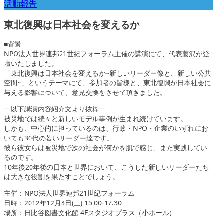
活動報告
東北復興は日本社会を変えるか
■背景
NPO法人世界連邦21世紀フォーラム主催の講演にて、代表藤沢が登
壇いたしました。
「東北復興は日本社会を変えるか~新しいリーダー像と、新しい公共
空間~」というテーマにて、参加者の皆様と、東北復興が日本社会に
与える影響について、意見交換をさせて頂きました。
ー以下講演内容紹介文より抜粋ー
被災地では続々と新しいモデル事例が生まれ続けています。
しかも、中心的に担っているのは、行政・NPO・企業のいずれにお
いても30代の若いリーダー達です。
彼ら彼女らは被災地で次の社会が何かを肌で感じ、また実践してい
るのです。
10年後20年後の日本と世界において、こうした新しいリーダーたち
は大きな役割を果たすことでしょう。
主催：NPO法人世界連邦21世紀フォーラム
日時：2012年12月8日(土) 15:00-17:30
場所：日比谷図書文化館 4Fスタジオプラス（小ホール）