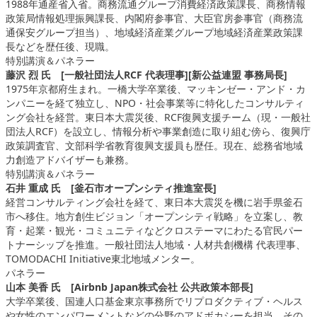
1988年通産省入省。商務流通グループ消費経済政策課長、商務情報
政策局情報処理振興課長、内閣府参事官、大臣官房参事官（商務流
通保安グループ担当）、地域経済産業グループ地域経済産業政策課
長などを歴任後、現職。
特別講演＆パネラー
藤沢 烈 氏 [一般社団法人RCF 代表理事][新公益連盟 事務局長]
1975年京都府生まれ。一橋大学卒業後、マッキンゼー・アンド・カ
ンパニーを経て独立し、NPO・社会事業等に特化したコンサルティ
ング会社を経営。東日本大震災後、RCF復興支援チーム（現・一般社
団法人RCF）を設立し、情報分析や事業創造に取り組む傍ら、復興庁
政策調査官、文部科学省教育復興支援員も歴任。現在、総務省地域
力創造アドバイザーも兼務。
特別講演＆パネラー
石井 重成 氏 [釜石市オープンシティ推進室長]
経営コンサルティング会社を経て、東日本大震災を機に岩手県釜石
市へ移住。地方創生ビジョン「オープンシティ戦略」を立案し、教
育・起業・観光・コミュニティなどクロステーマにわたる官民パー
トナーシップを推進。一般社団法人地域・人材共創機構 代表理事、
TOMODACHI Initiative東北地域メンター。
パネラー
山本 美香 氏 [Airbnb Japan株式会社 公共政策​本​部長]
大学卒業後、国連人口基金東京事務所でリプロダクティブ・ヘルス
や女性のエンパワーメントなどの分野のアドボカシーを担当。その