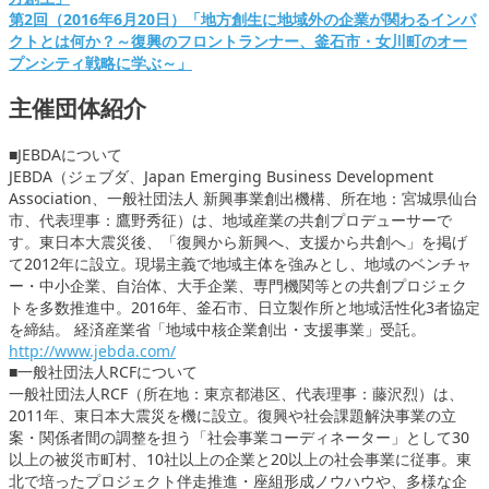
第2回（2016年6月20日）「地方創生に地域外の企業が関わるインパ
クトとは何か？～復興のフロントランナー、釜石市・女川町のオー
プンシティ戦略に学ぶ～」
主催団体紹介
■JEBDAについて
JEBDA（ジェブダ、Japan Emerging Business Development
Association、一般社団法人 新興事業創出機構、所在地：宮城県仙台
市、代表理事：鷹野秀征）は、地域産業の共創プロデューサーで
す。東日本大震災後、「復興から新興へ、支援から共創へ」を掲げ
て2012年に設立。現場主義で地域主体を強みとし、地域のベンチャ
ー・中小企業、自治体、大手企業、専門機関等との共創プロジェク
トを多数推進中。2016年、釜石市、日立製作所と地域活性化3者協定
を締結。 経済産業省「地域中核企業創出・支援事業」受託。
http://www.jebda.com/
■一般社団法人RCFについて
一般社団法人RCF（所在地：東京都港区、代表理事：藤沢烈）は、
2011年、東日本大震災を機に設立。復興や社会課題解決事業の立
案・関係者間の調整を担う「社会事業コーディネーター」として30
以上の被災市町村、10社以上の企業と20以上の社会事業に従事。東
北で培ったプロジェクト伴走推進・座組形成ノウハウや、多様な企