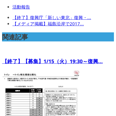
活動報告
【終了】復興庁「新しい東北」復興・...
【メディア掲載】福島沿岸で2017...
関連記事
【終了】【募集】1/15（火）19:30～復興...