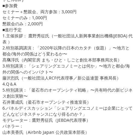
■参加費
セミナー＋懇親会、両方参加：3,000円
セミナーのみ：1,000円
懇親会のみ：2,000円
■進行予定
1.主催挨拶： 鷹野秀征氏（一般社団法人新興事業創出機構(JEBDA) 代
表 ）
2.特別基調講演：「2020年以降の日本のカタチ（仮題）」〜地方と
都会/海外の関係はどう変わるか〜
髙𣘺淳氏（内閣官房 まち・ひと・しごと創生本部事務局次長）
3.特別講演：「シェアリングエコノミーとは何か」〜地方と都会/海
外の関係へのインパクト〜
藤沢烈氏（一般社団法人RCF代表理事／新公益連盟 事務局長）
4.Q＆A
5.特別講演：「釜石市のオープンシティ戦略」〜共有時代の新ビジネ
ス創出実験〜
石井重成氏（釜石市オープンシティ推進室長）
6.パネルディスカッション「シェアリングエコノミーは企業にとって
どんなビジネスチャンスになり得るのか？」
モデレーター：鷹野秀征氏（JEBDA代表理事）
パネラー：
山本美香氏（Airbnb Japan 公共政策​本​部長）