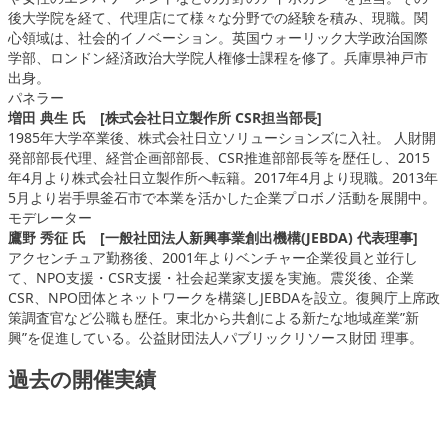
後大学院を経て、代理店にて様々な分野での経験を積み、現職。関
心領域は、社会的イノベーション。英国ウォーリック大学政治国際
学部、ロンドン経済政治大学院人権修士課程を修了。兵庫県神戸市
出身。
パネラー
増田 典生 氏 [株式会社日立製作所 CSR担当部長]
1985年大学卒業後、株式会社日立ソリューションズに入社。 人財開
発部部長代理、経営企画部部長、CSR推進部部長等を歴任し、2015
年4月より株式会社日立製作所へ転籍。2017年4月より現職。2013年
5月より岩手県釜石市で本業を活かした企業プロボノ活動を展開中。
モデレーター
鷹野 秀征 氏 [一般社団法人新興事業創出機構(JEBDA) 代表理事]
アクセンチュア勤務後、2001年よりベンチャー企業役員と並行し
て、NPO支援・CSR支援・社会起業家支援を実施。震災後、企業
CSR、NPO団体とネットワークを構築しJEBDAを設立。復興庁上席政
策調査官など公職も歴任。東北から共創による新たな地域産業”新
興”を促進している。公益財団法人パブリックリソース財団 理事。
過去の開催実績