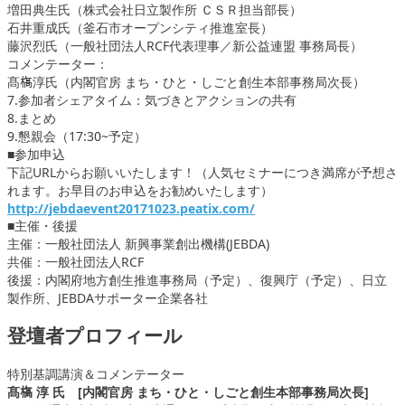
増田典生氏（株式会社日立製作所 ＣＳＲ担当部長）
石井重成氏（釜石市オープンシティ推進室長）
藤沢烈氏（一般社団法人RCF代表理事／新公益連盟 事務局長）
コメンテーター：
髙𣘺淳氏（内閣官房 まち・ひと・しごと創生本部事務局次長）
7.参加者シェアタイム：気づきとアクションの共有
8.まとめ
9.懇親会（17:30~予定）
■参加申込
下記URLからお願いいたします！（人気セミナーにつき満席が予想さ
れます。お早目のお申込をお勧めいたします）
http://jebdaevent20171023.peatix.com/
■主催・後援
主催：一般社団法人 新興事業創出機構(JEBDA)
共催：一般社団法人RCF
後援：内閣府地方創生推進事務局（予定）、復興庁（予定）、日立
製作所、JEBDAサポーター企業各社
登壇者プロフィール
特別基調講演＆コメンテーター
髙𣘺 淳 氏 [内閣官房 まち・ひと・しごと創生本部事務局次長]