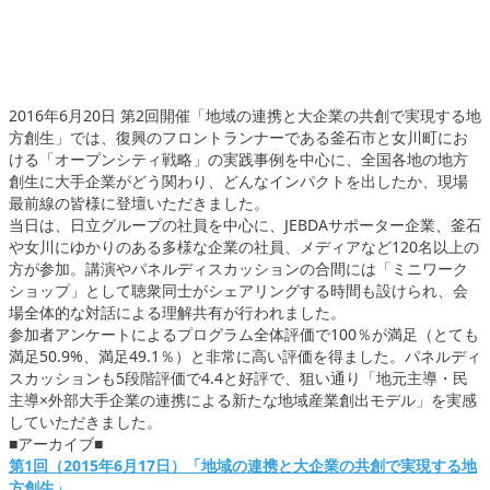
2016年6月20日 第2回開催「地域の連携と大企業の共創で実現する地
方創生」では、復興のフロントランナーである釜石市と女川町にお
ける「オープンシティ戦略」の実践事例を中心に、全国各地の地方
創生に大手企業がどう関わり、どんなインパクトを出したか、現場
最前線の皆様に登壇いただきました。
当日は、日立グループの社員を中心に、JEBDAサポーター企業、釜石
や女川にゆかりのある多様な企業の社員、メディアなど120名以上の
方が参加。講演やパネルディスカッションの合間には「ミニワーク
ショップ」として聴衆同士がシェアリングする時間も設けられ、会
場全体的な対話による理解共有が行われました。
参加者アンケートによるプログラム全体評価で100％が満足（とても
満足50.9%、満足49.1％）と非常に高い評価を得ました。パネルディ
スカッションも5段階評価で4.4と好評で、狙い通り「地元主導・民
主導×外部大手企業の連携による新たな地域産業創出モデル」を実感
していただきました。
■アーカイブ■
第1回（2015年6月17日）「地域の連携と大企業の共創で実現する地
方創生」