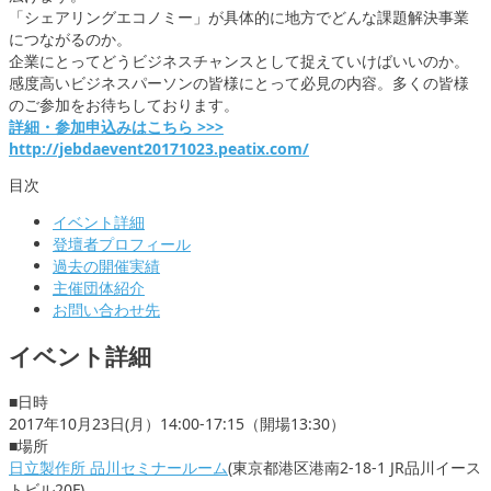
「シェアリングエコノミー」が具体的に地方でどんな課題解決事業
につながるのか。
企業にとってどうビジネスチャンスとして捉えていけばいいのか。
感度高いビジネスパーソンの皆様にとって必見の内容。多くの皆様
のご参加をお待ちしております。
詳細・参加申込みはこちら >>>
http://jebdaevent20171023.peatix.com/
目次
イベント詳細
登壇者プロフィール
過去の開催実績
主催団体紹介
お問い合わせ先
イベント詳細
■日時
2017年10月23日(月）14:00-17:15（開場13:30）
■場所
日立製作所 品川セミナールーム
(東京都港区港南2-18-1 JR品川イース
トビル20F)