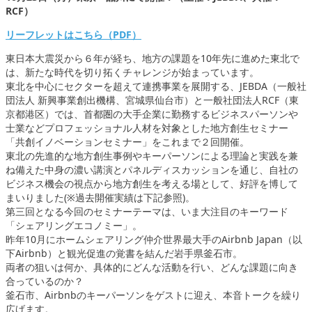
RCF）
リーフレットはこちら（PDF）
東日本大震災から６年が経ち、地方の課題を10年先に進めた東北で
は、新たな時代を切り拓くチャレンジが始まっています。
東北を中心にセクターを超えて連携事業を展開する、JEBDA（一般社
団法人 新興事業創出機構、宮城県仙台市）と一般社団法人RCF（東
京都港区）では、首都圏の大手企業に勤務するビジネスパーソンや
士業などプロフェッショナル人材を対象とした地方創生セミナー
「共創イノベーションセミナー」をこれまで２回開催。
東北の先進的な地方創生事例やキーパーソンによる理論と実践を兼
ね備えた中身の濃い講演とパネルディスカッションを通じ、自社の
ビジネス機会の視点から地方創生を考える場として、好評を博して
まいりました(※過去開催実績は下記参照)。
第三回となる今回のセミナーテーマは、いま大注目のキーワード
「シェアリングエコノミー」。
昨年10月にホームシェアリング仲介世界最大手のAirbnb Japan（以
下Airbnb）と観光促進の覚書を結んだ岩手県釜石市。
両者の狙いは何か、具体的にどんな活動を行い、どんな課題に向き
合っているのか？
釜石市、Airbnbのキーパーソンをゲストに迎え、本音トークを繰り
広げます。