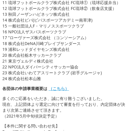
11 琉球フットボールクラブ株式会社 FC琉球①（琉球応援弁当）
12 琉球フットボールクラブ株式会社 FC琉球②（飲食店支援）
13 秋田ノーザンハピネッツ株式会社
14 株式会社ビバ(ビバスポーツアカデミー南草津)
15 一般社団法人F・マリノススポーツクラブ
16 NPO法人ザスパスポーツクラブ
17 “ローヴァーズ株式会社 （コンソーシアム）
18 株式会社DeNA川崎ブレイブサンダース
19 浦和レッドダイヤモンズ株式会社
20 株式会社栃木サッカークラブ
21 東京ヴェルディ株式会社
22 NPO法人ダイバーシティサッカー協会
23 株式会社いわてアスリートクラブ (岩手グルージャ)
24 株式会社松本山雅
各団体の申請事業概要は
（こちら）
多くのご応募をいただき、誠に有り難うございました。
現在、上記団体より選定に向けて審査を行っており、内定団体が決
まり次第ご連絡させて頂きます。
（2021年5月中旬頃決定予定）
【本件に関する問い合わせ先】