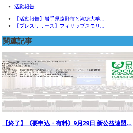
活動報告
【活動報告】岩手県遠野市と淑徳大学...
【プレスリリース】フィリップスモリ...
関連記事
【終了】《要申込・有料》9月29日 新公益連盟...