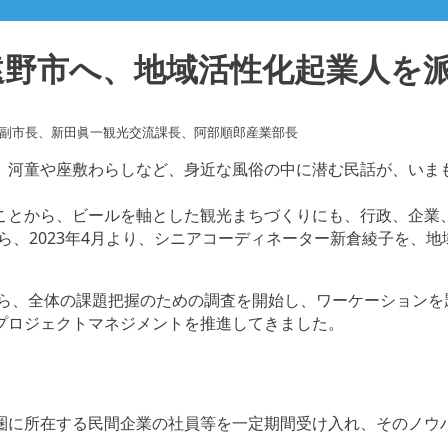
遠野市へ、地域活性化起業人を
喜副市長、新田眞一観光交流課長、阿部順郎産業部長
、河童や座敷わらしなど、身近な風俗の中に潜む民話が、いま
ことから、ビールを軸とした観光まちづくりにも、行政、企業
から、2023年4月より、シニアコーディネーター新倉綾子を、
から、全体の課題把握のための調査を開始し、ワーケーション
プロジェクトマネジメントを推進してきました。
圏に所在する民間企業の社員等を一定期間受け入れ、そのノウ