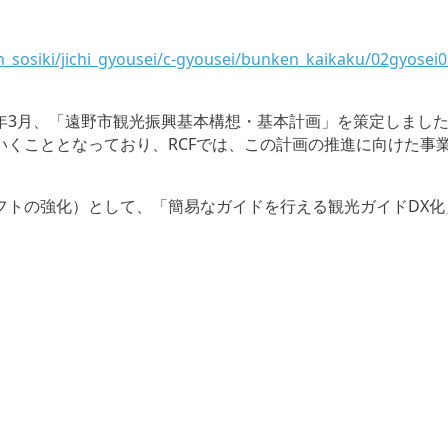
_sosiki/jichi_gyousei/c-gyousei/bunken_kaikaku/02gyosei
年3月、「遠野市観光振興基本構想・基本計画」を策定しまし
いくこととなっており、RCFでは、この計画の推進に向けた事
フトの強化）として、「簡易なガイドを行える観光ガイドDX