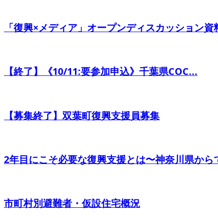
「復興×メディア」オープンディスカッション資
【終了】《10/11:要参加申込》千葉県COC...
【募集終了】双葉町復興支援員募集
2年目にこそ必要な復興支援とは〜神奈川県からで.
市町村別避難者・仮設住宅概況