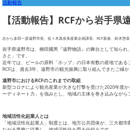
活動報告
【活動報告】RCFから岩手県
左から多田一彦遠野市長、佐々木真奈美産業企画課長、RCF新倉、鈴木惣
岩手県遠野市は、柳田國男『遠野物語』の舞台として知られ
さと」です。
近年では、ビールの原料「ホップ」の日本有数の産地である
RCFは、過去3年、遠野市の観光振興に取り組んできたご縁
遠野市におけるRCFのこれまでの取組
新型コロナにより観光産業が大きな打撃を受けた2020年度
ーディネート力」を強みとし、地域の主体を巻き込みながら
地域活性化起業人とは
「地域活性化起業人」制度とは、地方公共団体が、三大都市
ながる業務に従事し、地域活性化を図る仕組みです。