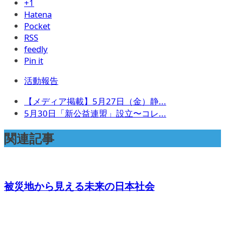
+1
Hatena
Pocket
RSS
feedly
Pin it
活動報告
【メディア掲載】5月27日（金）静...
5月30日「新公益連盟」設立〜コレ...
関連記事
被災地から見える未来の日本社会