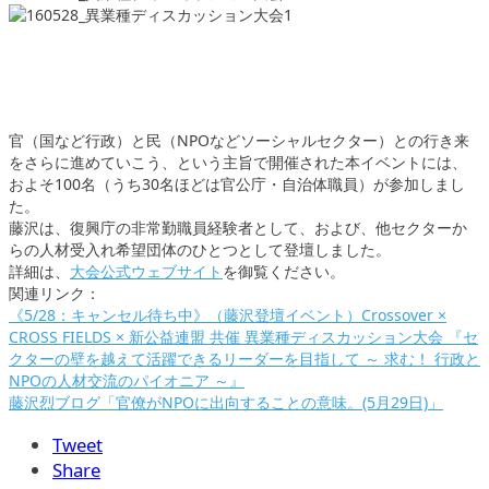
官（国など行政）と民（NPOなどソーシャルセクター）との行き来
をさらに進めていこう、という主旨で開催された本イベントには、
およそ100名（うち30名ほどは官公庁・自治体職員）が参加しまし
た。
藤沢は、復興庁の非常勤職員経験者として、および、他セクターか
らの人材受入れ希望団体のひとつとして登壇しました。
詳細は、
大会公式ウェブサイト
を御覧ください。
関連リンク：
《5/28：キャンセル待ち中》（藤沢登壇イベント）Crossover ×
CROSS FIELDS × 新公益連盟 共催 異業種ディスカッション大会 『セ
クターの壁を越えて活躍できるリーダーを目指して ～ 求む！ 行政と
NPOの人材交流のパイオニア ～』
藤沢烈ブログ「官僚がNPOに出向することの意味。(5月29日)」
Tweet
Share