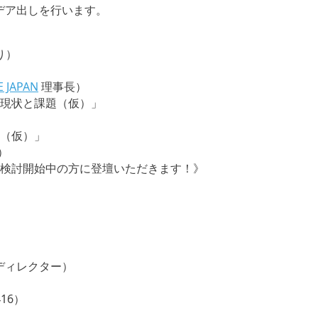
イデア出しを行います。
り）
JAPAN
理事長）
の現状と課題（仮）」
て（仮）」
）
検討開始中の方に登壇いただきます！》
事兼ディレクター）
16）