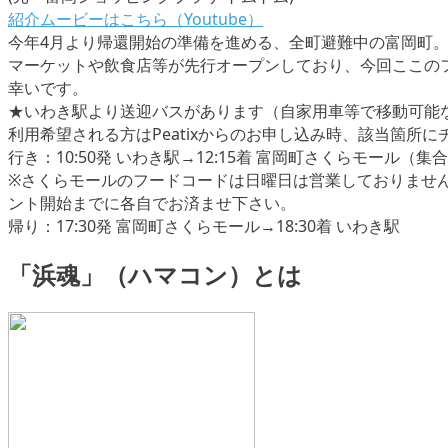
紹介ムービーはこちら（Youtube）
今年4月より帰還開始の準備を進める、全町避難中の富岡町。
マーケットや飲食店等が先行オープンしており、今回ここの
幸いです。
★いわき駅より送迎バスがあります（自家用車等で移動可能
利用希望される方はPeatixからのお申し込み時、該当箇所
行き：10:50発 いわき駅→12:15着 富岡町さくらモール（集
※さくらモールのフードコードは日曜日は営業しておりませ
ント開始までに各自でお済ませ下さい。
帰り：17:30発 富岡町さくらモール→18:30着 いわき駅
「浜魂」（ハマコン）とは