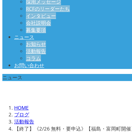
採用メッセージ
RCFのリーダーたち
インタビュー
会社説明会
募集要項
ニュース
お知らせ
活動報告
コラム
お問い合わせ
ニュース
HOME
ブログ
活動報告
【終了】《2/26 無料・要申込》【福島・富岡町開催