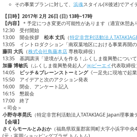
その事業プランに対して、
浜魂
スタイル(※後述)でア
【日時】2017年 2月 26日 (日) 13時~17時
【内容】
＊予定につき変更の可能性があります（適宜休憩あ
12:30 受付開始
13:00 開会挨拶
松本 丈氏
（
特定非営利活動法人TATAKIAGE 
13:05 イントロダクション「南双葉地区における事業再開
藤田 大氏
（
株式会社鳥藤本店
専務取締役）
13:35 基調講演「逆境が人を作る！ふくしま復興塾につい
加藤 博敏氏
（ふくしま復興塾発起人／
㈱ピーエイ
代表取締役
14:05
ピッチ＆ブレーンストーミング
《一足先に現地で起業
15:50 アイデアと次のアクション発表
16:00 閉会、アンケート記入
16:15 懇親会
17:00 終了
＜司会＞
小野寺孝晃氏
（特定非営利活動法人TATAKIAGE Japan理
【会場】
さくらモールとみおか
（福島県双葉郡富岡町大字小浜字中央4
(元・富岡ショッピングプラザ トムトム)