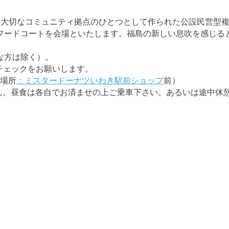
大切なコミュニティ拠点のひとつとして作られた公設民営型複合
フードコートを会場といたします。福島の新しい息吹を感じる
な方は除く）。
にチェックをお願いします。
合場所
：ミスタードーナツいわき駅前ショップ
前）
ん。昼食は各自でお済ませの上ご乗車下さい。あるいは途中休