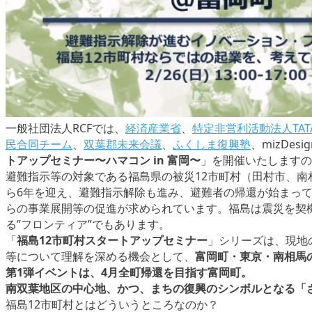
一般社団法人RCFでは、
経済産業省
、
特定非営利活動法人TATAKI
民合同チーム
、
双葉郡未来会議
、
ふくしま復興塾
、mizDes
トアップセミナー〜ハマコン in 富岡〜
」を開催いたしますの
避難指示等の対象である福島県の被災12市町村（田村市、
ら6年を迎え、避難指示解除も進み、避難者の帰還が始まっ
らの事業展開等の促進が求められています。福島は震災を契
る”フロンティア”でもあります。
「
福島12市町村スタートアップセミナー
」シリーズは、現地
等について理解を深める機会として、
富岡町・東京・南相馬
第1弾イベントは、4月全町帰還を目指す富岡町。
南双葉地区の中心地、かつ、まちの復興のシンボルとなる「さ
福島12市町村とはどういうところなのか？