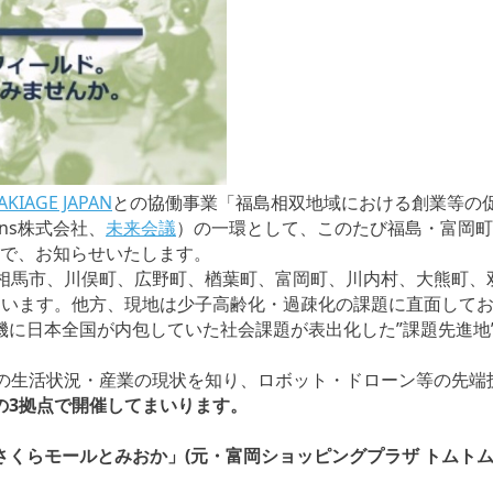
AGE JAPAN
との協働事業「福島相双地域における創業等の
igns株式会社、
未来会議
）の一環として、このたび福島・富岡町
で、お知らせいたします。
南相馬市、川俣町、広野町、楢葉町、富岡町、川内村、大熊町、
ています。他方、現地は少子高齢化・過疎化の課題に直面して
機に日本全国が内包していた社会課題が表出化した”課題先進地
の生活状況・産業の現状を知り、ロボット・ドローン等の先端
の3拠点で開催してまいります。
くらモールとみおか」(元・富岡ショッピングプラザ トムトム