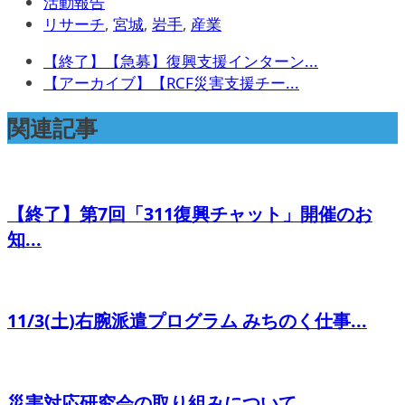
活動報告
リサーチ
,
宮城
,
岩手
,
産業
【終了】【急募】復興支援インターン...
【アーカイブ】【RCF災害支援チー...
関連記事
【終了】第7回「311復興チャット」開催のお
知...
11/3(土)右腕派遣プログラム みちのく仕事...
災害対応研究会の取り組みについて