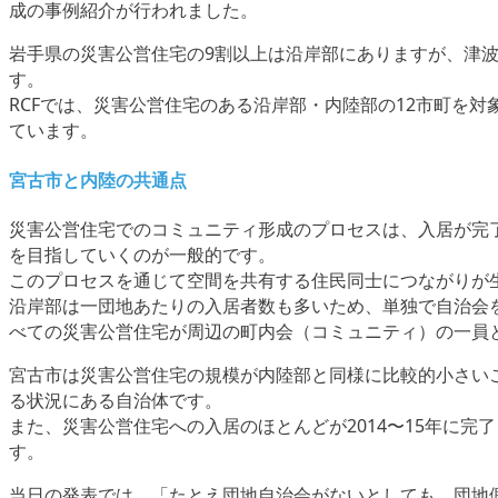
成の事例紹介が行われました。
岩手県の災害公営住宅の9割以上は沿岸部にありますが、津
す。
RCFでは、災害公営住宅のある沿岸部・内陸部の12市町を
ています。
宮古市と内陸の共通点
災害公営住宅でのコミュニティ形成のプロセスは、入居が完
を目指していくのが一般的です。
このプロセスを通じて空間を共有する住民同士につながりが
沿岸部は一団地あたりの入居者数も多いため、単独で自治会
べての災害公営住宅が周辺の町内会（コミュニティ）の一員
宮古市は災害公営住宅の規模が内陸部と同様に比較的小さい
る状況にある自治体です。
また、災害公営住宅への入居のほとんどが2014〜15年に
す。
当日の発表では、「たとえ団地自治会がないとしても、団地