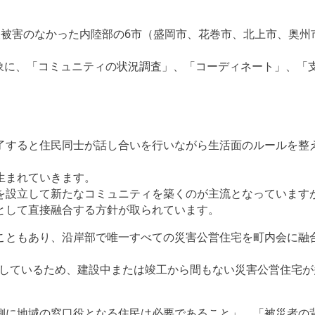
波被害のなかった内陸部の6市（盛岡市、花巻市、北上市、奥州
対象に、「コミュニティの状況調査」、「コーディネート」、
了すると住民同士が話し合いを行いながら生活面のルールを整
生まれていきます。
を設立して新たなコミュニティを築くのが主流となっています
として直接融合する方針が取られています。
こともあり、沿岸部で唯一すべての災害公営住宅を町内会に融
完了しているため、建設中または竣工から間もない災害公営住宅
側に地域の窓口役となる住民は必要であること」、「被災者の