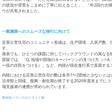
の状況や背景をこまめに丁寧に伝えること」、「年2回の大
ウが共有されました。
一般施策へのスムーズな移行に向けて
災害公営住宅のコミュニティ形成は、住戸環境、入居戸数、
す。
発表でも、ひとつの課題に対してバックグラウンドの異なる
質疑では、「Q. 地域や団地のキーパーソンの見つけ方（⇒A
ー役の住民をつける）」など、内陸が現在進行系で直面する
内陸における災害公営住宅の数は各市1〜2団地と少ないと
沿岸部と同様、復興・創生期が終了する2020年度末までに
場支援者の連携が求められています。
事例別ノウハウのスライド例