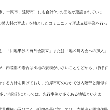
市、一関市、遠野市）にも合計9つの団地が建設されていま
「支援人材の育成」を軸としたコミュニティ形成支援事業を行っ
え、「団地単独の自治会設立」または「地区町内会への加入」
が、内陸部の場合は団地の規模が小さいことなどから、ほぼす
合する方針を掲げており、沿岸市町のなかでは内陸部と類似す
が多い内陸部にとっては、先行事例が多くある地域といえま
背景理解が及びにくい町内会長に対しては、支援者が団地住民