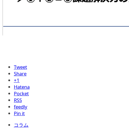
Tweet
Share
+1
Hatena
Pocket
RSS
feedly
Pin it
コラム