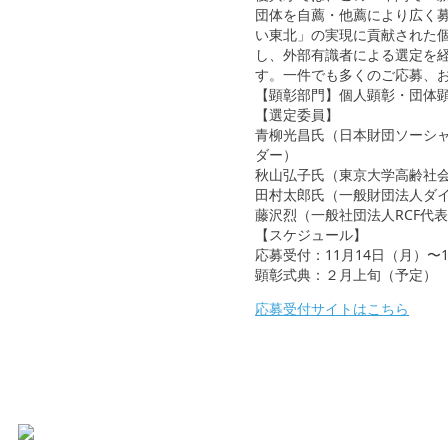
団体を自薦・他薦により広く
い東北」の実現に貢献された
し、外部有識者による選定を
す。一件でも多くのご応募、
【顕彰部門】個人顕彰・団体
【選定委員】
青柳光昌氏（日本財団ソーシ
ダー）
秋山弘子氏（東京大学高齢社
田村太郎氏（一般財団法人ダ
藤沢烈（一般社団法人RCF代
【スケジュール】
応募受付：11月14日（月）〜1
顕彰式典：２月上旬（予定）
応募受付サイトはこちら