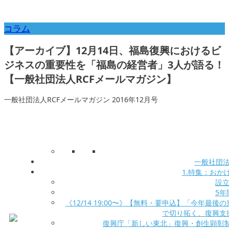
コラム
【アーカイブ】12月14日、福島復興におけるビ
ジネスの重要性を「福島の経営者」3人が語る！
【一般社団法人RCFメールマガジン】
一般社団法人RCFメールマガジン 2016年12月号
一般社団法
1.特集：おか
設
5
《12/14 19:00〜》【無料・要申込】「今年最
で切り拓く、復興支
復興庁「新しい東北」復興・創生顕彰制