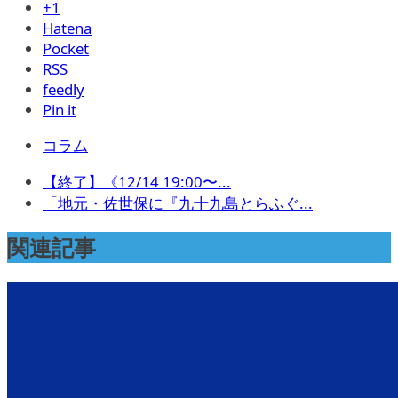
+1
Hatena
Pocket
RSS
feedly
Pin it
コラム
【終了】《12/14 19:00〜...
「地元・佐世保に『九十九島とらふぐ...
関連記事